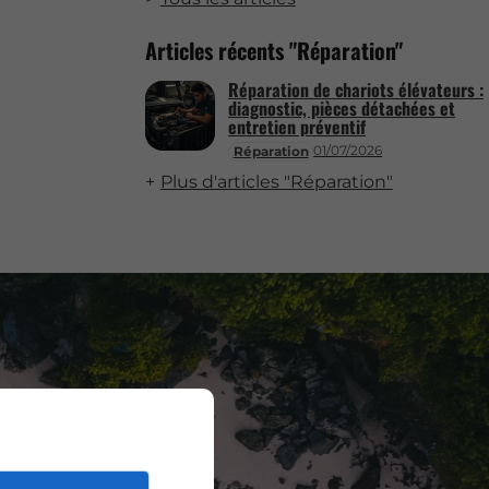
Articles récents "Réparation"
Réparation de chariots élévateurs :
diagnostic, pièces détachées et
entretien préventif
01/07/2026
Réparation
Plus d'articles "Réparation"