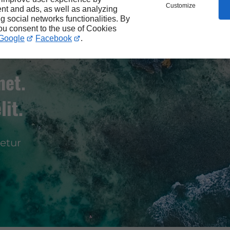
Customize
nt and ads, as well as analyzing
ng social networks functionalities. By
you consent to the use of Cookies
Google
Facebook
.
met.
lit.
etur