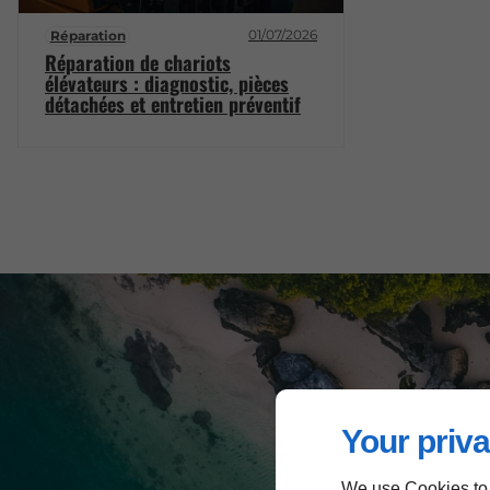
01/07/2026
Réparation
Réparation de chariots
élévateurs : diagnostic, pièces
détachées et entretien préventif
Your priva
We use Cookies to