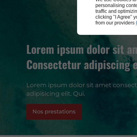
personalising conte
traffic and optimizi
clicking "I Agree" 
from our providers
Lorem ipsum dolor sit a
Consectetur adipiscing e
Lorem ipsum dolor sit amet consect
adipisicing elit. Qui.
Nos prestations