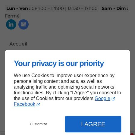
Lun - Ven :
08h00 – 12h00 | 13h30 – 17h00
Sam - Dim :
Fermé
Accueil
Contactez-nous
Your privacy is our priority
Mentions légales
Plan du site
We use Cookies to improve user experience by
personalising content and ads, as well as
analyzing traffic and optimizing social networks
functionalities. By clicking "I Agree" you consent to
the use of Cookies from our providers
Google
Haut de page
Facebook
.
I AGREE
Customize