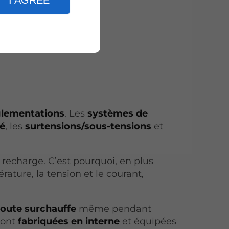
I AGREE
;
glementations
. Les
systèmes de
té
, les
surtensions/sous-tensions
et
 recharge. C’est pourquoi, en plus
rature, la tension et le courant,
toute surchauffe
même pendant
sont
fabriquées en interne
et équipées