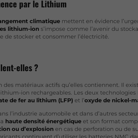
ence par le Lithium
angement climatique
mettent en évidence l’urge
ies lithium-ion
s’impose comme l’avenir du stocka
 de stocker et consommer l’électricité.
lent-elles ?
 des matériaux actifs qu’elles contiennent. Il exi
ithium-ion rechargeables. Les deux technologies le
te de fer au lithium (LFP)
et l’
oxyde de nickel-
ns l’industrie automobile et dans d’autres secte
sa
haute densité énergétique
et son format compa
tion ou d’explosion
en cas de perforation ou de su
bricants continuent d’utiliser les batteries NMC d