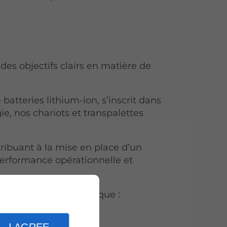
des objectifs clairs en matière de
batteries lithium-ion, s’inscrit dans
, nos chariots et transpalettes
tribuant à la mise en place d’un
rformance opérationnelle et
iers importants,
tels que :