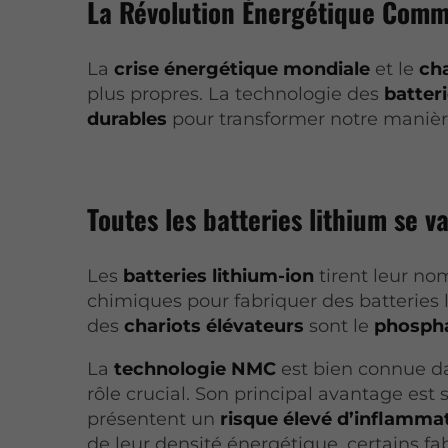
La Révolution Énergétique Comm
La
crise énergétique mondiale
et le
ch
plus propres. La technologie des
batter
durables
pour transformer notre manière
Toutes les batteries lithium se va
Les
batteries lithium-ion
tirent leur nom
chimiques pour fabriquer des batteries l
des
chariots élévateurs
sont le
phospha
La
technologie NMC
est bien connue da
rôle crucial. Son principal avantage est 
présentent un
risque élevé d’inflamma
de leur densité énergétique, certains fa