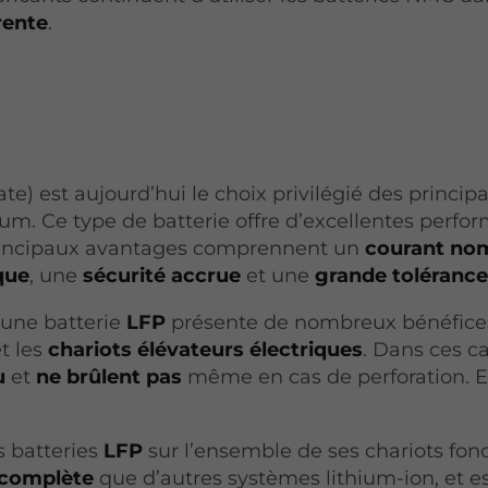
rente
.
te) est aujourd’hui le choix privilégié des princip
um. Ce type de batterie offre d’excellentes perfo
principaux avantages comprennent un
courant nom
que
, une
sécurité accrue
et une
grande toléranc
une batterie
LFP
présente de nombreux bénéfice
t les
chariots élévateurs électriques
. Dans ces ca
u
et
ne brûlent pas
même en cas de perforation. E
s batteries
LFP
sur l’ensemble de ses chariots fon
 complète
que d’autres systèmes lithium-ion, et e