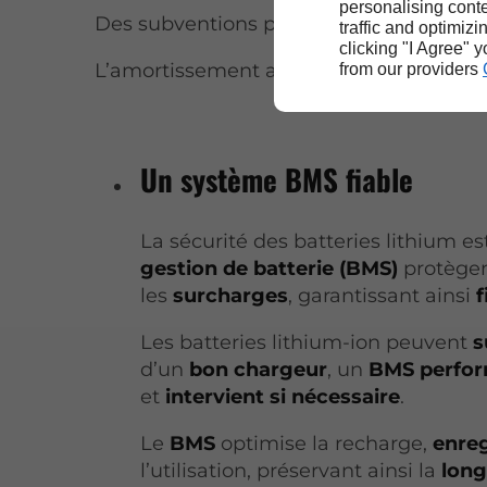
personalising conte
Des subventions pour l’achat de matériel
traffic and optimizi
clicking "I Agree" 
L’amortissement accéléré du matériel él
from our providers
Un système BMS fiable
La sécurité des batteries lithium e
gestion de batterie (BMS)
protègen
les
surcharges
, garantissant ainsi
f
Les batteries lithium-ion peuvent
s
d’un
bon chargeur
, un
BMS perfo
et
intervient si nécessaire
.
Le
BMS
optimise la recharge,
enreg
l’utilisation, préservant ainsi la
long