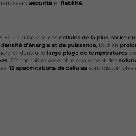
arantissant
sécurité
et
fiabilité
.
e
. EP n’utilise que des
cellules de la plus haute qu
 densité d’énergie et de puissance
, tout en
prolo
ctionner dans une
large plage de températures
po
mes
. EP conçoit et assemble également des
solut
ues.
13 spécifications de cellules
sont disponibles 