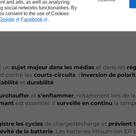
Customize
nt and ads, as well as analyzing
 électrique (régionales ou nationales) ;
ng social networks functionalities. By
you consent to the use of Cookies
ectrique dans le cadre des investissements verts 
Google
Facebook
.
st un
sujet majeur dans les médias
et dans les
ré
t contre les
courts-circuits
, l’
inversion de polari
iabilité
et
durabilité
.
urchauffer
et
s’enflammer
, notamment lors de la
rmant
est essentiel. Il
surveille en continu
la tempé
istre les cycles
de charge/décharge et
prévient 
évité de la batterie
. Les batteries lithium-ion EP 