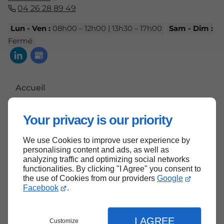
04 26 28 89 49
Lun - Ven :
08h00 – 12h00 | 13h30 – 17h00
Sam - Dim :
Fermé
Accueil
Contactez-nous
Your privacy is our priority
Mentions légales
Plan du site
We use Cookies to improve user experience by
personalising content and ads, as well as
analyzing traffic and optimizing social networks
functionalities. By clicking "I Agree" you consent to
the use of Cookies from our providers
Google
Haut de page
Facebook
.
I AGREE
Customize