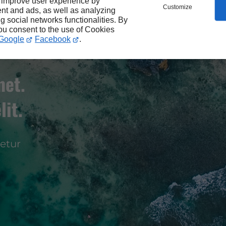
 improve user experience by
Customize
nt and ads, as well as analyzing
ng social networks functionalities. By
you consent to the use of Cookies
Google
Facebook
.
met.
lit.
etur