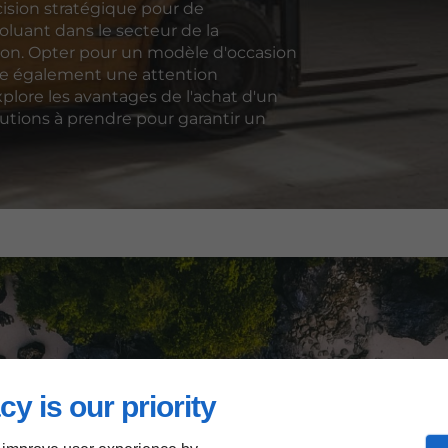
cision stratégique pour de
luant dans le secteur de la
ution. Opter pour un modèle d'occasion
ite également une attention
explore les avantages de l'achat d'un
autions à prendre pour garantir un
cy is our priority