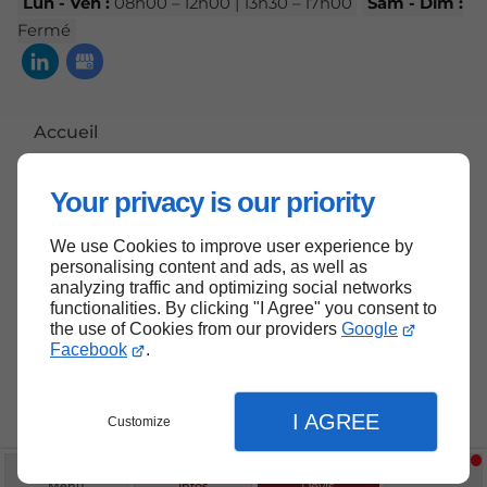
Lun - Ven :
08h00 – 12h00 | 13h30 – 17h00
Sam - Dim :
Fermé
Accueil
Contactez-nous
Your privacy is our priority
Mentions légales
Plan du site
We use Cookies to improve user experience by
personalising content and ads, as well as
analyzing traffic and optimizing social networks
functionalities. By clicking "I Agree" you consent to
the use of Cookies from our providers
Google
Haut de page
Facebook
.
I AGREE
Customize
Menu
Infos
Devis