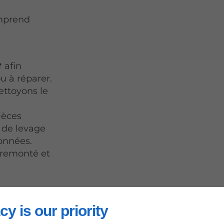
omprend
afin
ou à réparer.
ttoyons le
ièces
 de levage
onnées.
 remonté et
ints
essaires.
cy is our priority