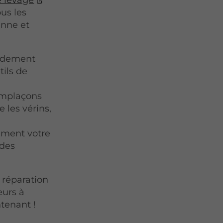
us les
enne et
pidement
tils de
emplaçons
 les vérins,
nement votre
 des
 réparation
eurs à
tenant !