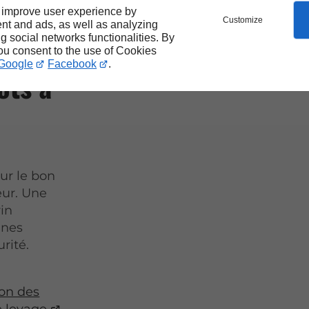
 improve user experience by
Customize
nt and ads, as well as analyzing
mes
ng social networks functionalities. By
you consent to the use of Cookies
Google
Facebook
.
ots à
ur le bon
eur. Une
in
nnes
rité.
ion des
e levage