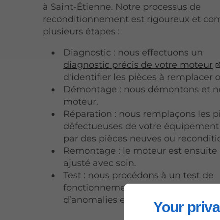
à Saint-Étienne. Notre processus de
reconditionnement est rigoureux et c
plusieurs étapes :
Diagnostic : nous effectuons un
diagnostic précis de votre moteur
d'identifier les pièces à remplacer 
Démontage : nous démontons et ne
moteur.
Réparation : nous remplaçons les p
défectueuses de votre équipement
par des pièces neuves ou reconditi
Remontage : le moteur est ensuite
ajusté avec soin.
Test : nous procédons à un test de
fonctionnement pour vérifier les po
d’anomalies et les ajustements néc
Your priva