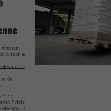
e
ienne
lévateur.
tit. Olteck &
s élévateurs
ice de
.
ce, nos
spécificités
s élévateurs