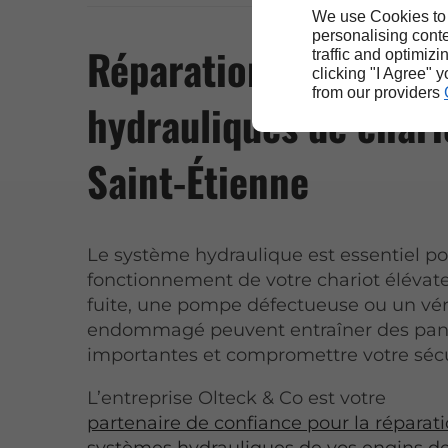
We use Cookies to
personalising conte
Réparation des systè
traffic and optimizi
clicking "I Agree" 
from our providers
hydrauliques de chari
Saint-Étienne
Le système hydraulique est essentiel po
fonctionnement de votre chariot élévat
fuite, une pompe défectueuse ou un vér
endommagé peuvent entraîner des pa
importantes et compromettre votre sécu
L’entreprise Olteck & Co est votre
partenaire de confiance pour la réparat
systèmes hydrauliques de vos engins d