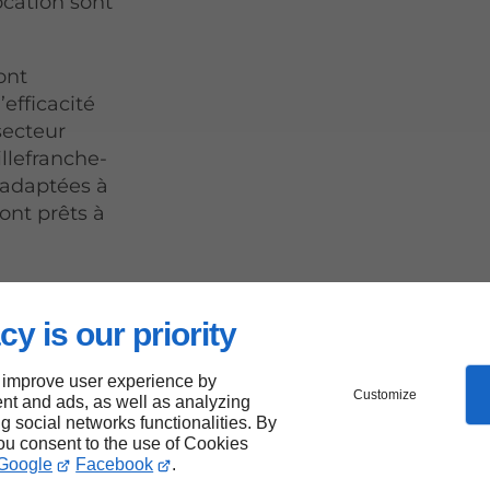
ocation sont
ont
efficacité
secteur
illefranche-
 adaptées à
ont prêts à
cy is our priority
iots
 improve user experience by
Customize
nt and ads, as well as analyzing
ng social networks functionalities. By
you consent to the use of Cookies
Google
Facebook
.