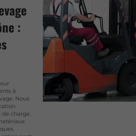
levage
ône :
es
our
ents à
evage. Nous
cation
s de charge.
matériaux
iques