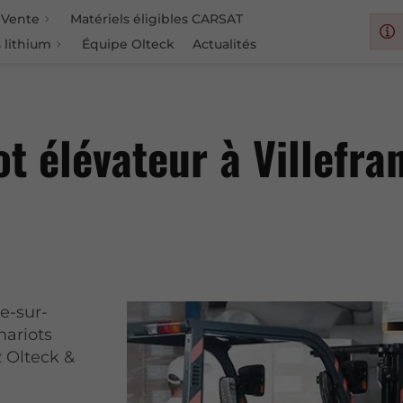
Vente
Matériels éligibles CARSAT
 lithium
Équipe Olteck
Actualités
ot élévateur à Villefr
e-sur-
ariots
z Olteck &