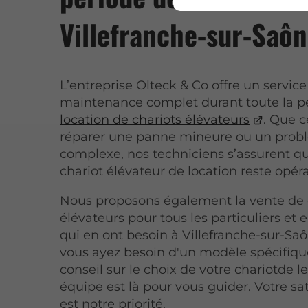
Villefranche-sur-Saô
L’entreprise Olteck & Co offre un servic
maintenance complet durant toute la p
location de chariots élévateurs
. Que c
réparer une panne mineure ou un prob
complexe, nos techniciens s’assurent q
chariot élévateur de location reste opér
Nous proposons également la vente de 
élévateurs pour tous les particuliers et 
qui en ont besoin à Villefranche-sur-Sa
vous ayez besoin d'un modèle spécifiqu
conseil sur le choix de votre chariotde l
équipe est là pour vous guider. Votre sat
est notre priorité.