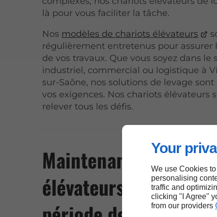
complexes, nos chariots élévateurs de l
là pour vous faciliter la tâche.
Nos
modèles de chariots élévateurs
s
régulièrement entretenus pour assurer l’
de vos travaux. Que vous soyez dans le 
industriel, commercial ou logistique à V
sur-Saône, nos solutions de levage sont
vos exigences. Nos chariots élévateurs s
relever tous les défis.
Your priva
Maintenance des char
We use Cookies to
élévateurs pendant la
personalising conte
traffic and optimizi
clicking "I Agree" 
période de location à
from our providers