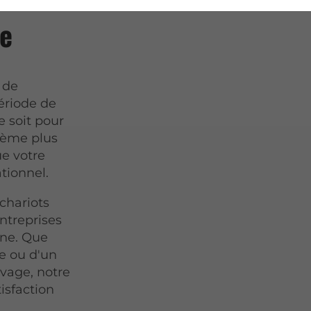
ne
e de
ériode de
e soit pour
lème plus
ue votre
ationnel.
chariots
entreprises
ône. Que
e ou d'un
evage, notre
isfaction